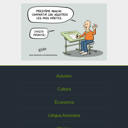
Asturies
Cultura
Economía
Llingua Asturiana