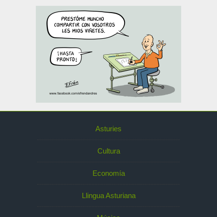
Asturies
Cultura
Economía
Llingua Asturiana