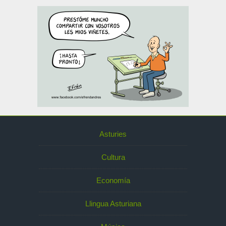
Asturies
Cultura
Economía
Llingua Asturiana