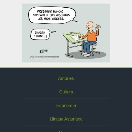
Asturies
Cultura
Economía
Llingua Asturiana