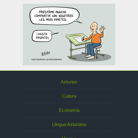
Asturies
Cultura
Economía
Llingua Asturiana