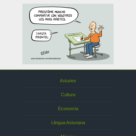
Asturies
Cultura
Economía
Llingua Asturiana