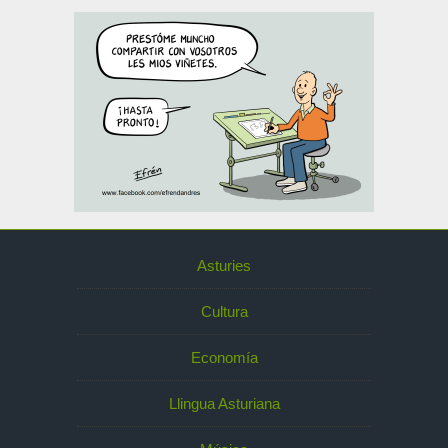
Asturies
Cultura
Economía
Llingua Asturiana