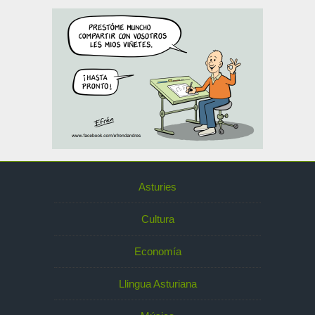
Asturies
Cultura
Economía
Llingua Asturiana