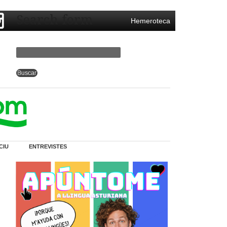
Search form
Hemeroteca
CIU
ENTREVISTES