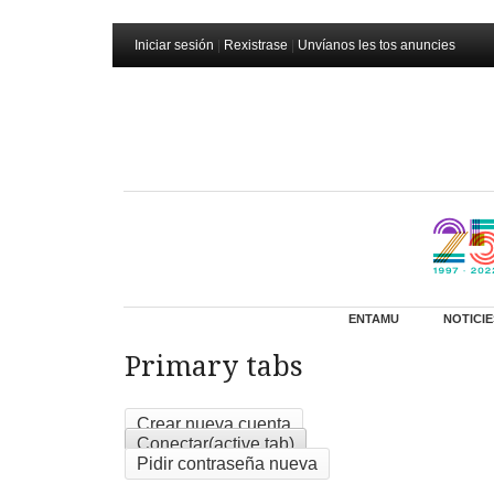
Iniciar sesión
|
Rexistrase
|
Unvíanos les tos anuncies
ENTAMU
NOTICIE
Primary tabs
Crear nueva cuenta
Conectar
(active tab)
Pidir contraseña nueva