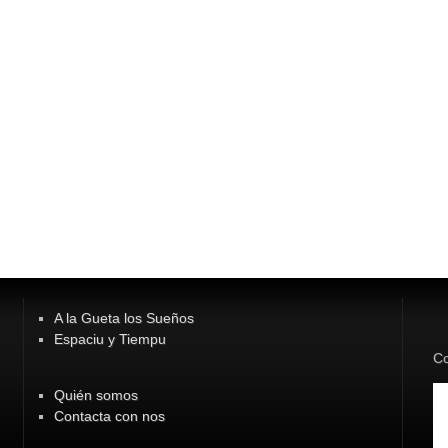
A la Gueta los Sueños
Espaciu y Tiempu
Co
Quién somos
Contacta con nos