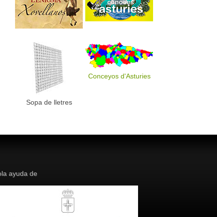
Conceyos d'Asturies
Sopa de lletres
la ayuda de