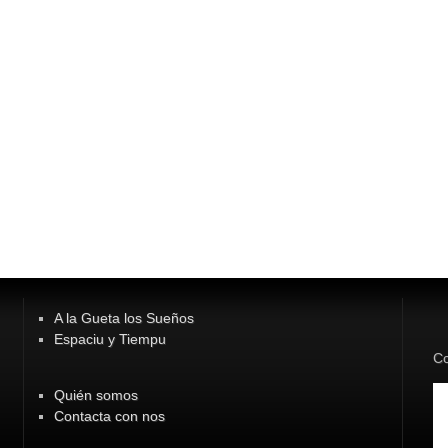
A la Gueta los Sueños
Espaciu y Tiempu
Co
Quién somos
Contacta con nos