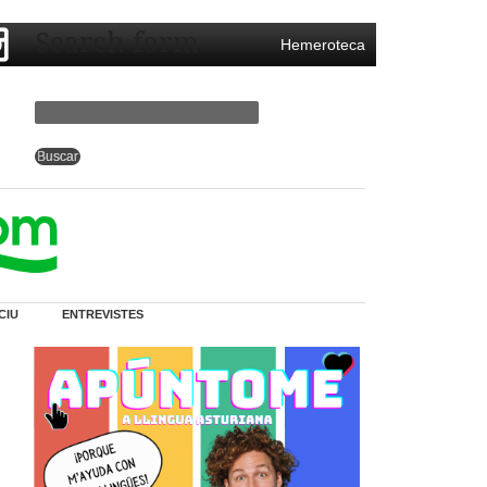
Search form
Hemeroteca
CIU
ENTREVISTES