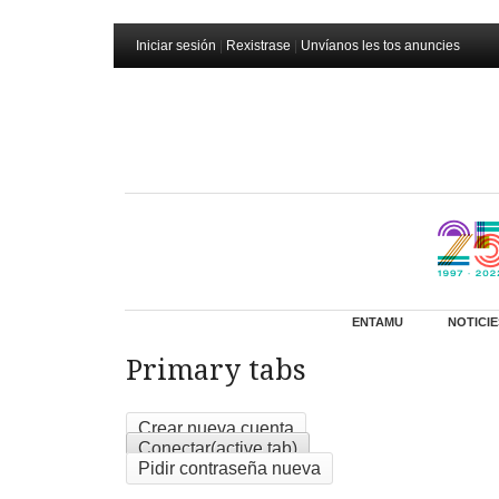
Iniciar sesión
|
Rexistrase
|
Unvíanos les tos anuncies
ENTAMU
NOTICIE
Primary tabs
Crear nueva cuenta
Conectar
(active tab)
Pidir contraseña nueva