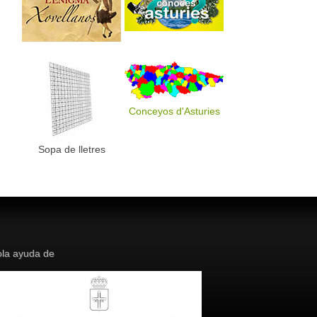
Conceyos d'Asturies
Sopa de lletres
la ayuda de