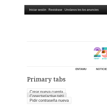
Iniciar sesión
|
Rexistrase
|
Unvíanos les tos anuncies
ENTAMU
NOTICIE
Primary tabs
Crear nueva cuenta
Conectar
(active tab)
Pidir contraseña nueva