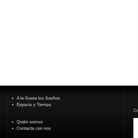
A la Gueta los Sueños
Espaciu y Tiempu
Co
Quién somos
Contacta con nos