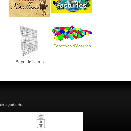
Conceyos d'Asturies
Sopa de lletres
la ayuda de