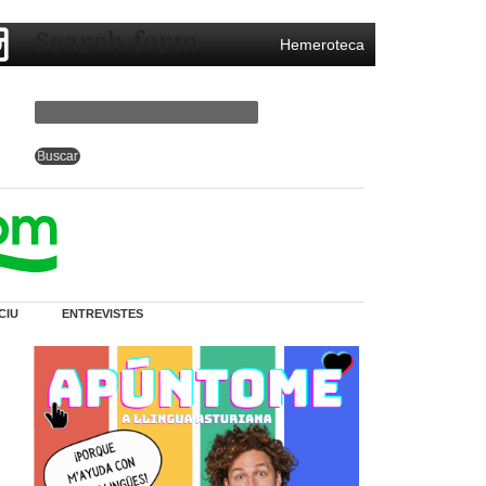
Search form
Hemeroteca
CIU
ENTREVISTES