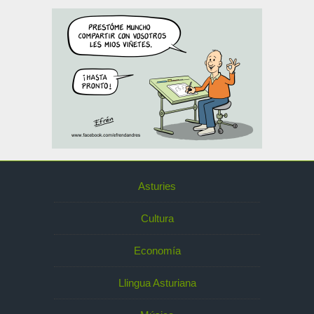
Asturies
Cultura
Economía
Llingua Asturiana