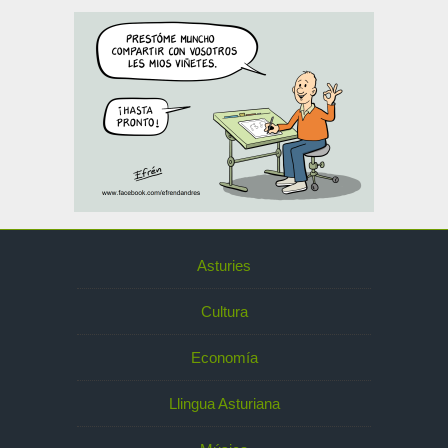
Asturies
Cultura
Economía
Llingua Asturiana