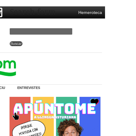
Search form
Hemeroteca
CIU
ENTREVISTES