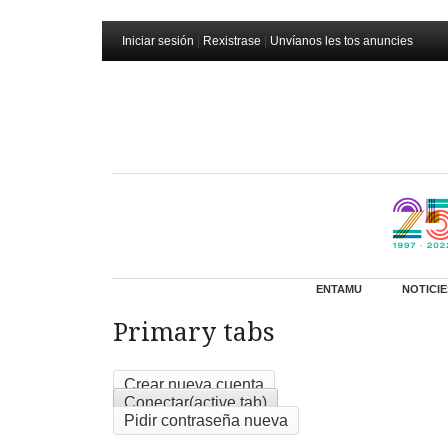
Iniciar sesión
|
Rexistrase
|
Unvíanos les tos anuncies
ENTAMU
NOTICIE
Primary tabs
Crear nueva cuenta
Conectar
(active tab)
Pidir contraseña nueva