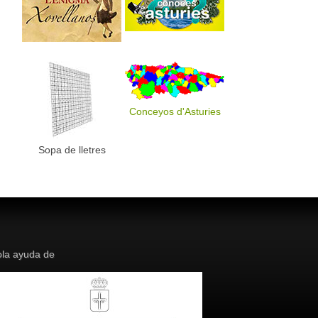
Conceyos d'Asturies
Sopa de lletres
la ayuda de