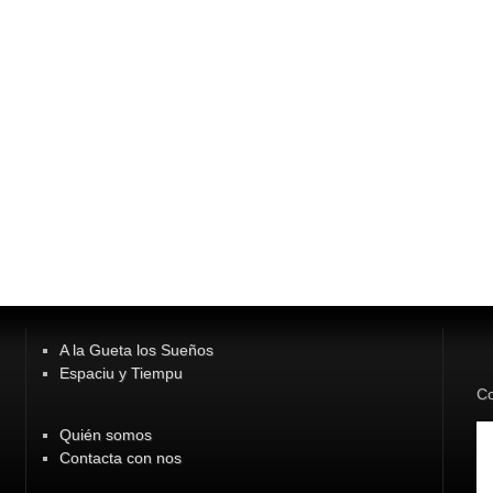
A la Gueta los Sueños
Espaciu y Tiempu
Co
Quién somos
Contacta con nos