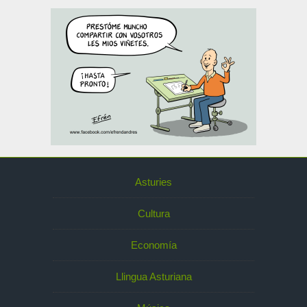
Asturies
Cultura
Economía
Llingua Asturiana