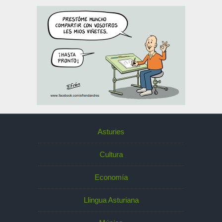
Asturies
Cultura
Economía
Llingua Asturiana