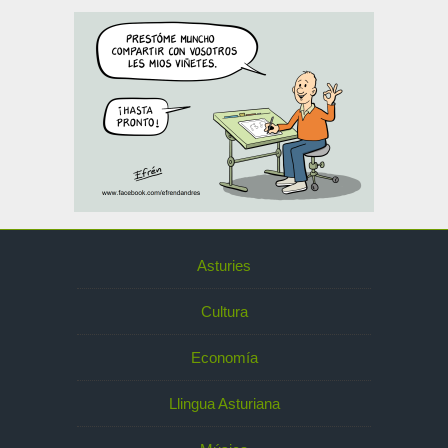
Asturies
Cultura
Economía
Llingua Asturiana