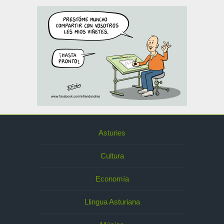
Asturies
Cultura
Economía
Llingua Asturiana