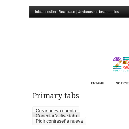
Iniciar sesión
|
Rexistrase
|
Unvíanos les tos anuncies
ENTAMU
NOTICIE
Primary tabs
Crear nueva cuenta
Conectar
(active tab)
Pidir contraseña nueva