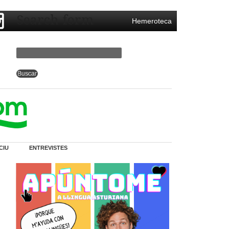
Search form
Hemeroteca
CIU
ENTREVISTES