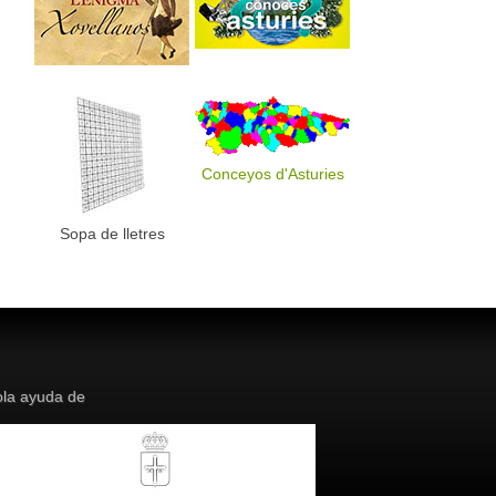
Conceyos d'Asturies
Sopa de lletres
la ayuda de