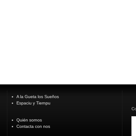
A la Gueta los Sueños
Espaciu y Tiempu
Co
Quién somos
Contacta con nos