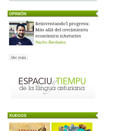
OPINIÓN
Reinventando'l progresu:
Más allá del crecimientu
económicu n'Asturies
Nacho Berdiales
Ver más
XUEGOS