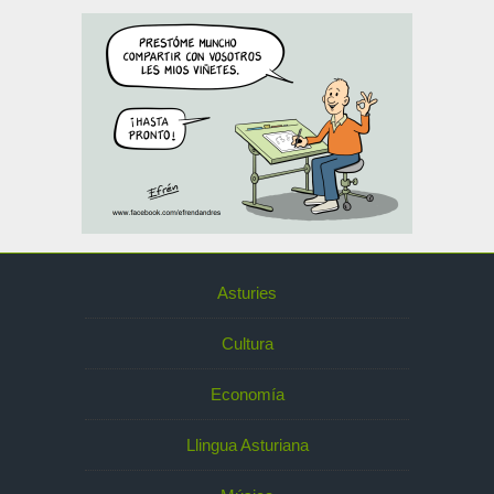
Asturies
Cultura
Economía
Llingua Asturiana