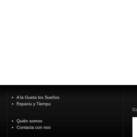
A la Gueta los Sueños
Espaciu y Tiempu
Co
Quién somos
Contacta con nos