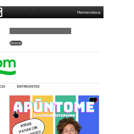
Search form
Hemeroteca
CIU
ENTREVISTES