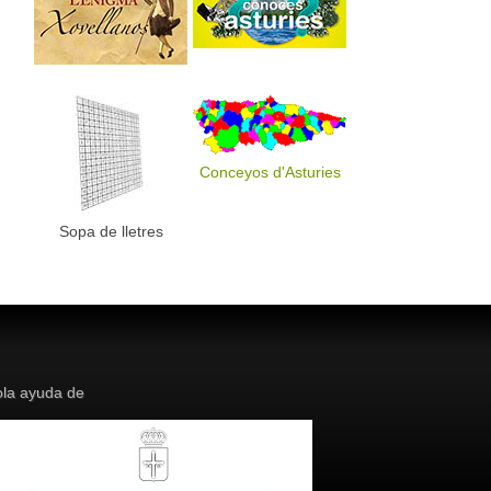
Conceyos d'Asturies
Sopa de lletres
la ayuda de