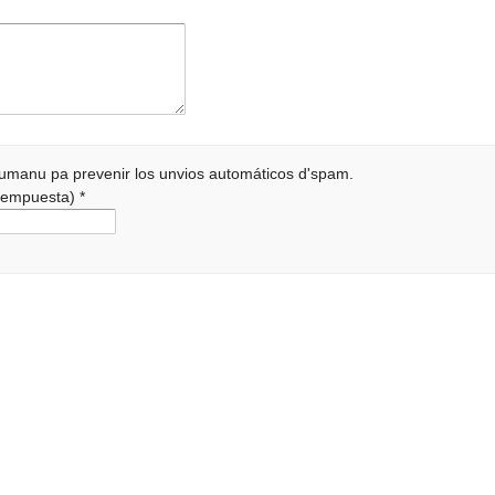
 humanu pa prevenir los unvios automáticos d'spam.
a rempuesta)
*