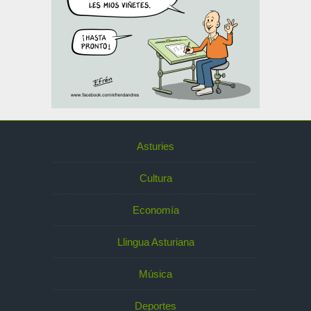
Asturies
Cultura
Economía
Llingua Asturiana
Música
Deportes