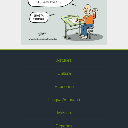
Asturies
Cultura
Economía
Llingua Asturiana
Música
Deportes