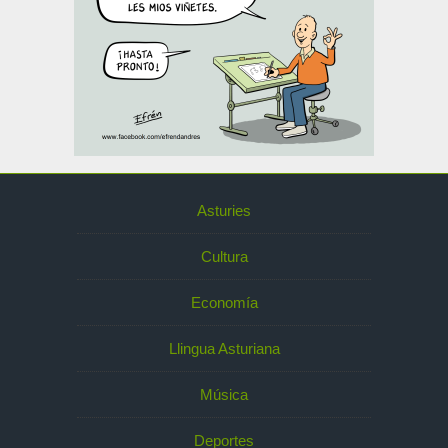
Asturies
Cultura
Economía
Llingua Asturiana
Música
Deportes