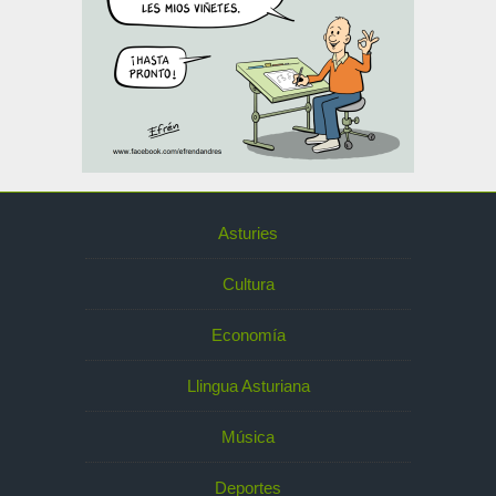
Asturies
Cultura
Economía
Llingua Asturiana
Música
Deportes