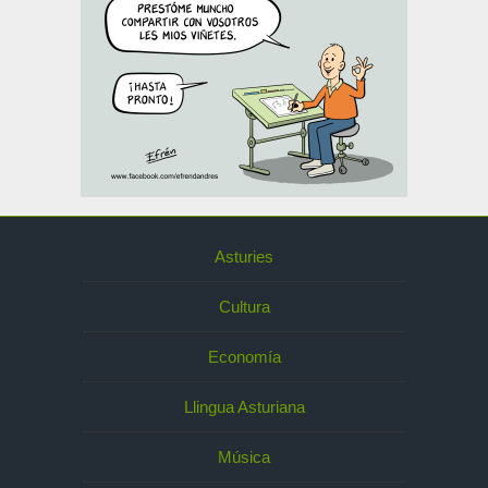
Asturies
Cultura
Economía
Llingua Asturiana
Música