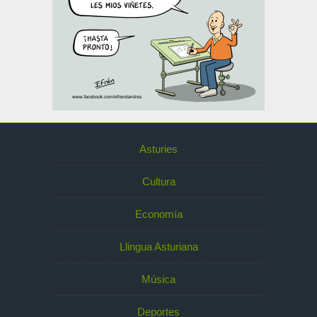
Asturies
Cultura
Economía
Llingua Asturiana
Música
Deportes