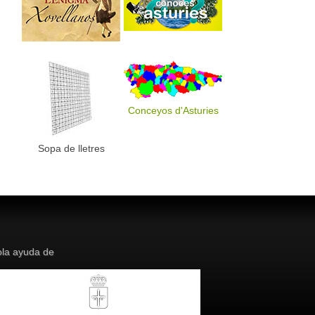
Conceyos d'Asturies
Sopa de lletres
la ayuda de