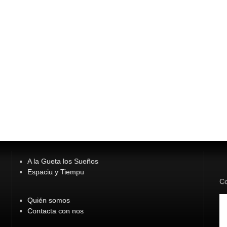
A la Gueta los Sueños
Espaciu y Tiempu
Co
Quién somos
Contacta con nos