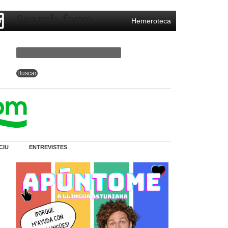
Search form
Hemeroteca
CIU
ENTREVISTES