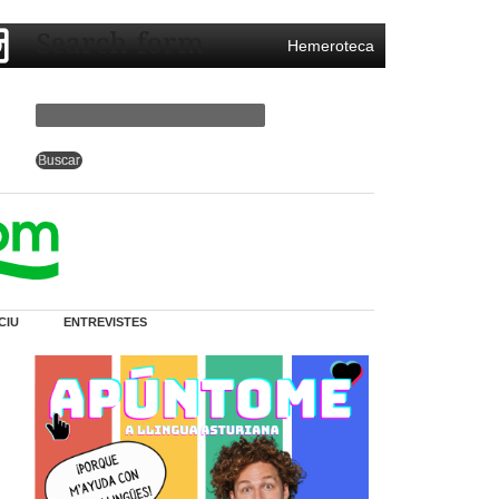
Search form
Hemeroteca
CIU
ENTREVISTES