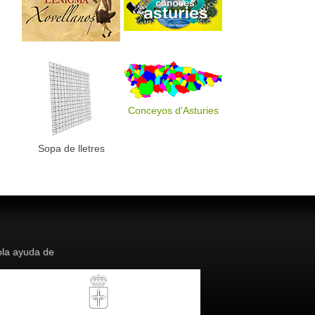
Conceyos d'Asturies
Sopa de lletres
la ayuda de