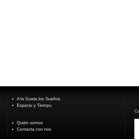
A la Gueta los Sueños
Espaciu y Tiempu
Co
Quién somos
Contacta con nos