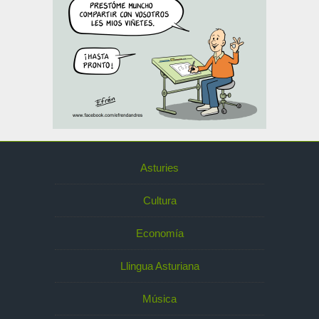
Asturies
Cultura
Economía
Llingua Asturiana
Música