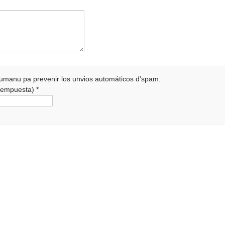
 humanu pa prevenir los unvios automáticos d'spam.
a rempuesta)
*