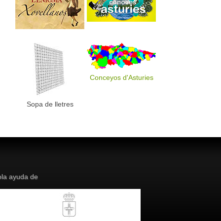
Conceyos d'Asturies
Sopa de lletres
la ayuda de