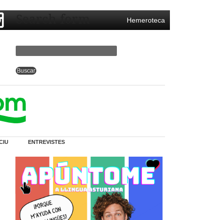
Search form
Hemeroteca
CIU
ENTREVISTES