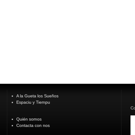
A la Gueta los Sueños
Espaciu y Tiempu
Co
Quién somos
Contacta con nos