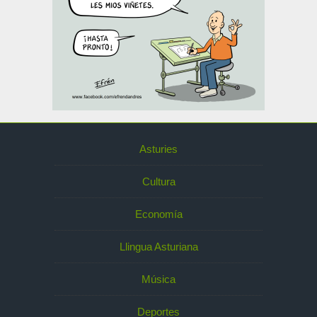
Asturies
Cultura
Economía
Llingua Asturiana
Música
Deportes