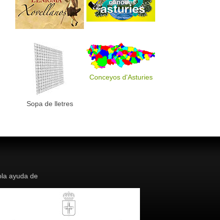
Conceyos d'Asturies
Sopa de lletres
la ayuda de