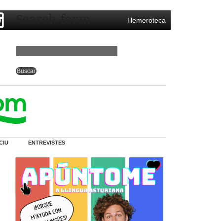
Search form
Hemeroteca
CIU
ENTREVISTES