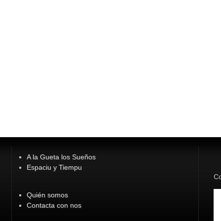
A la Gueta los Sueños
Espaciu y Tiempu
Co
Quién somos
Contacta con nos