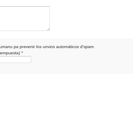
 humanu pa prevenir los unvios automáticos d'spam.
a rempuesta)
*