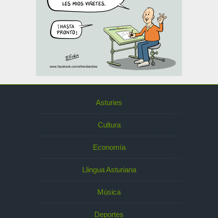
Asturies
Cultura
Economía
Llingua Asturiana
Música
Deportes