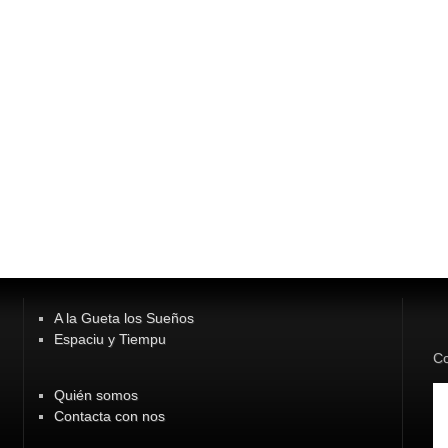
A la Gueta los Sueños
Espaciu y Tiempu
Co
Quién somos
Contacta con nos