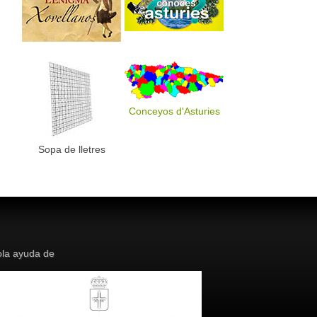
Conceyos d'Asturies
Sopa de lletres
la ayuda de