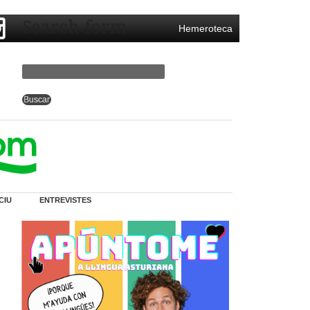
Search form
Hemeroteca
CIU
ENTREVISTES