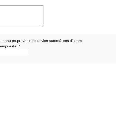
 humanu pa prevenir los unvios automáticos d'spam.
a rempuesta)
*