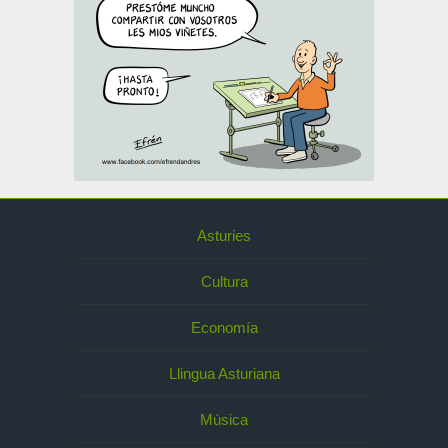
Asturies
Cultura
Economía
Llingua Asturiana
Música