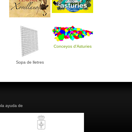
Conceyos d'Asturies
Sopa de lletres
la ayuda de