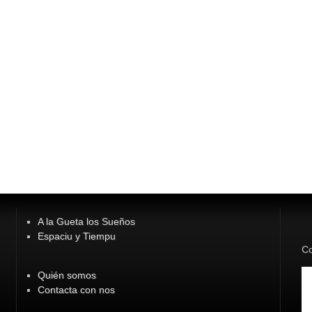
A la Gueta los Sueños
Espaciu y Tiempu
Co
Quién somos
Contacta con nos