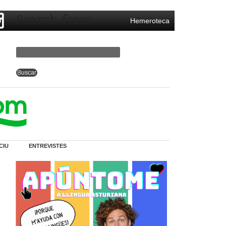
Search form
Hemeroteca
CIU
ENTREVISTES