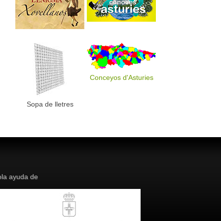
Conceyos d'Asturies
Sopa de lletres
la ayuda de