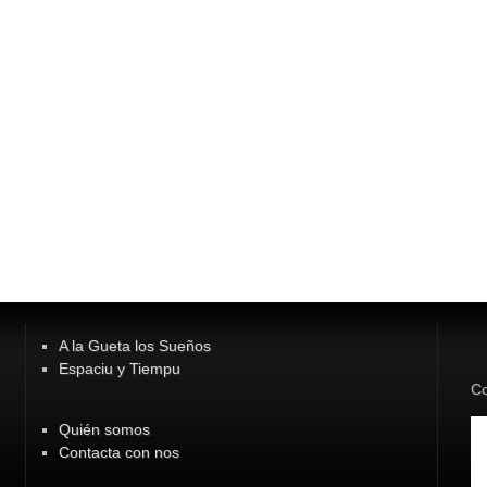
A la Gueta los Sueños
Espaciu y Tiempu
Co
Quién somos
Contacta con nos