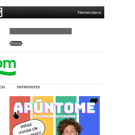
Search form
Hemeroteca
CIU
ENTREVISTES