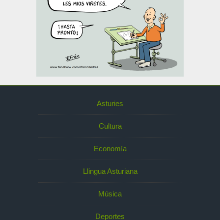
Asturies
Cultura
Economía
Llingua Asturiana
Música
Deportes