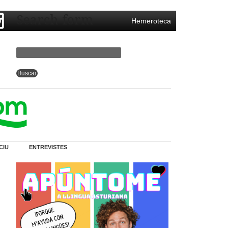
Search form
Hemeroteca
CIU
ENTREVISTES