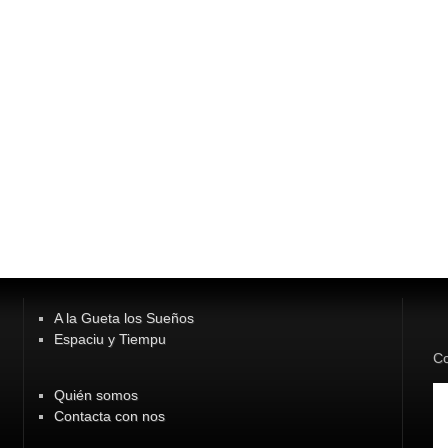
A la Gueta los Sueños
Espaciu y Tiempu
Co
Quién somos
Contacta con nos