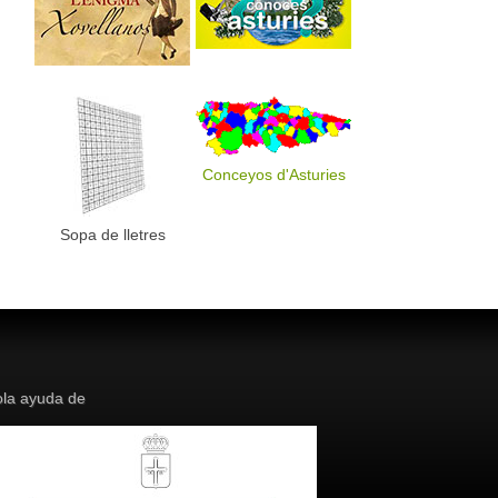
Conceyos d'Asturies
Sopa de lletres
la ayuda de