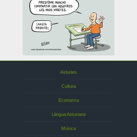
Asturies
Cultura
Economía
Llingua Asturiana
Música