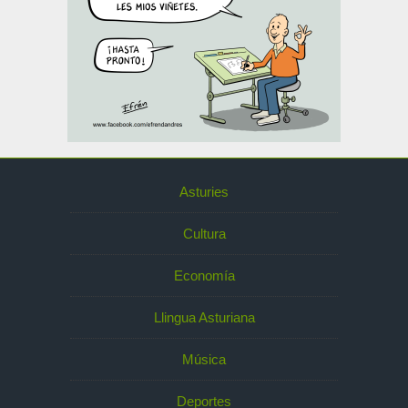
Asturies
Cultura
Economía
Llingua Asturiana
Música
Deportes