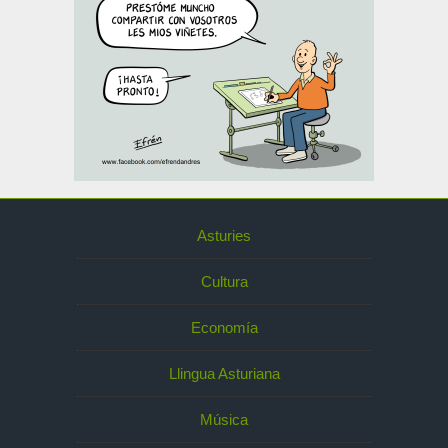
Asturies
Cultura
Economía
Llingua Asturiana
Música