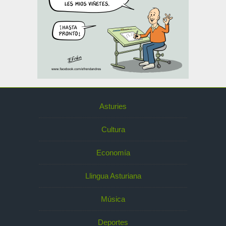
Asturies
Cultura
Economía
Llingua Asturiana
Música
Deportes