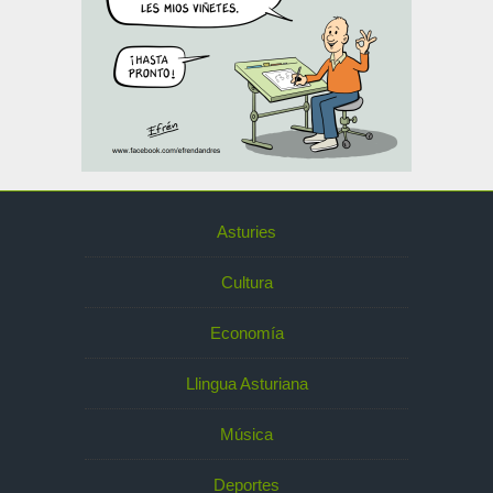
Asturies
Cultura
Economía
Llingua Asturiana
Música
Deportes