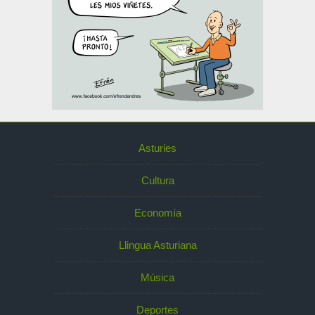
Asturies
Cultura
Economía
Llingua Asturiana
Música
Deportes